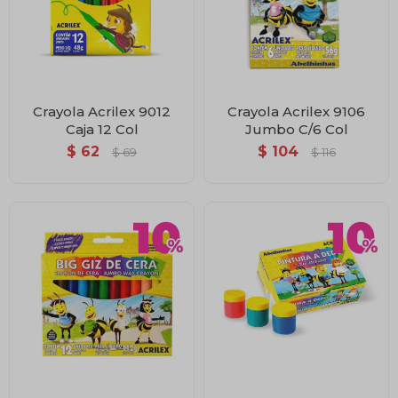
Crayola Acrilex 9012
Crayola Acrilex 9106
Caja 12 Col
Jumbo C/6 Col
$
62
$
104
$
69
$
116