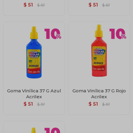
$
51
$
51
$
57
$
57
Goma Vinílica 37 G Azul
Goma Vinílica 37 G Rojo
Acrilex
Acrilex
$
51
$
51
$
57
$
57