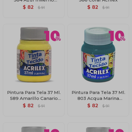
Acrilex
$
82
$
82
$
91
$
91
Pintura Para Tela 37 Ml.
Pintura Para Tela 37 Ml.
589 Amarillo Canario
803 Acqua Marina
Acrilex
Acrilex
$
82
$
82
$
91
$
91