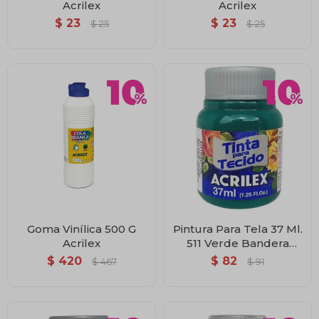
Acrilex
Acrilex
$
23
$
23
$
25
$
25
Goma Vinílica 500 G
Pintura Para Tela 37 Ml.
Acrilex
511 Verde Bandera
Acrilex
$
420
$
82
$
467
$
91