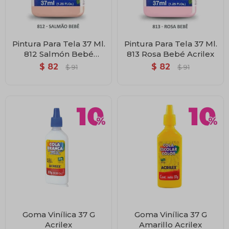
Pintura Para Tela 37 Ml.
Pintura Para Tela 37 Ml.
812 Salmón Bebé
813 Rosa Bebé Acrilex
Acrilex
$
82
$
82
$
91
$
91
Goma Vinílica 37 G
Goma Vinílica 37 G
Acrilex
Amarillo Acrilex