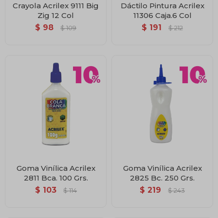
Crayola Acrilex 9111 Big
Dáctilo Pintura Acrilex
Zig 12 Col
11306 Caja.6 Col
$
98
$
191
$
109
$
212
Goma Vinílica Acrilex
Goma Vinílica Acrilex
2811 Bca. 100 Grs.
2825 Bc. 250 Grs.
$
103
$
219
$
114
$
243