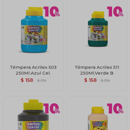
Témpera Acrilex 503
Témpera Acrilex 511
250Ml.Azul Cel.
250Ml.Verde B
$
158
$
158
$
176
$
176