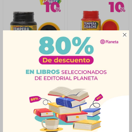

Témpera 15Ml Negro
Témpera 15Ml Rojo
Acrilex
Acrilex
$
23
$
23
$
25
$
25