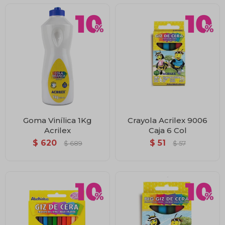
Goma Vinílica 1Kg
Crayola Acrilex 9006
Acrilex
Caja 6 Col
$
620
$
51
$
689
$
57