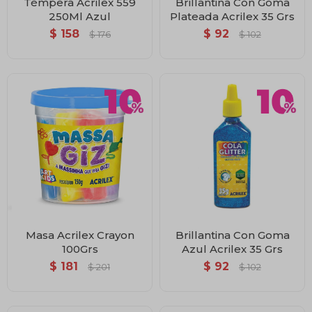
Témpera Acrilex 559
Brillantina Con Goma
250Ml Azul
Plateada Acrilex 35 Grs
$
158
$
92
$
176
$
102
Masa Acrilex Crayon
Brillantina Con Goma
100Grs
Azul Acrilex 35 Grs
$
181
$
92
$
201
$
102