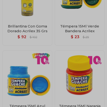
Brillantina Con Goma
Témpera 15Ml Verde
Dorado Acrilex 35 Grs
Bandera Acrilex
$
92
$
23
$
102
$
25
Témpera 15Ml Azul
Témpera 15Ml Naranja