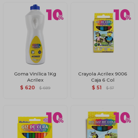
Goma Vinílica 1Kg
Crayola Acrilex 9006
Acrilex
Caja 6 Col
$
620
$
51
$
689
$
57