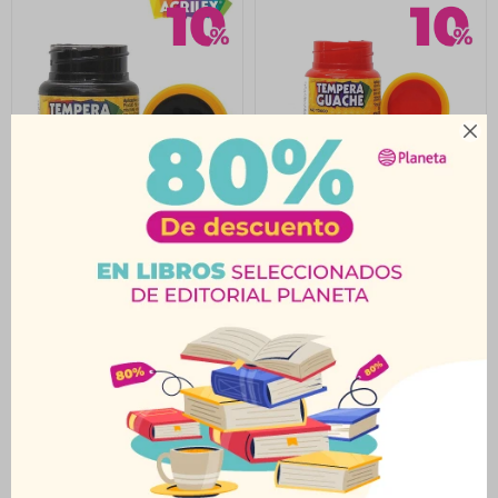

Témpera 15Ml Negro
Témpera 15Ml Rojo
Acrilex
Acrilex
$
23
$
23
$
25
$
25