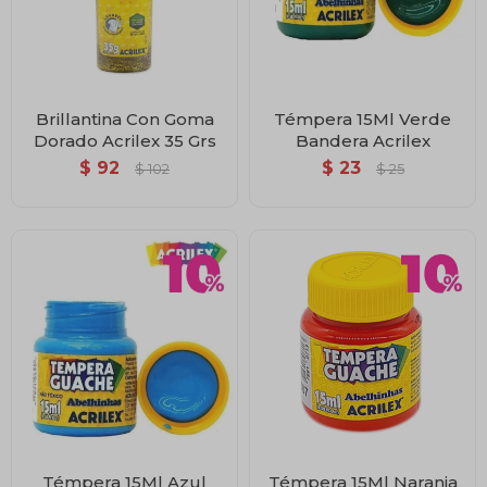
Brillantina Con Goma
Témpera 15Ml Verde
Dorado Acrilex 35 Grs
Bandera Acrilex
$
92
$
23
$
102
$
25
Témpera 15Ml Azul
Témpera 15Ml Naranja