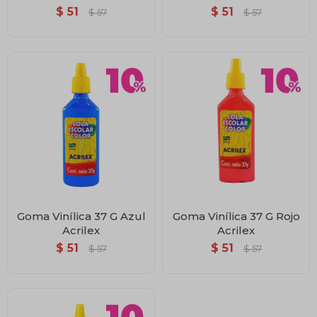
$
51
$
51
$
57
$
57
Goma Vinílica 37 G Azul
Goma Vinílica 37 G Rojo
Acrilex
Acrilex
$
51
$
51
$
57
$
57