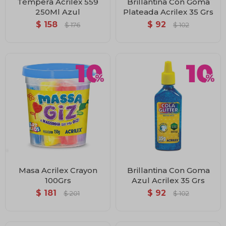
Témpera Acrilex 559
Brillantina Con Goma
250Ml Azul
Plateada Acrilex 35 Grs
$
158
$
92
$
176
$
102
Masa Acrilex Crayon
Brillantina Con Goma
100Grs
Azul Acrilex 35 Grs
$
181
$
92
$
201
$
102