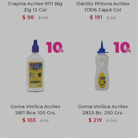
Crayola Acrilex 9111 Big
Dáctilo Pintura Acrilex
Zig 12 Col
11306 Caja.6 Col
$
98
$
191
$
109
$
212
Goma Vinílica Acrilex
Goma Vinílica Acrilex
2811 Bca. 100 Grs.
2825 Bc. 250 Grs.
$
103
$
219
$
114
$
243