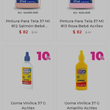
Pintura Para Tela 37 Ml.
Pintura Para Tela 37 Ml.
812 Salmón Bebé
813 Rosa Bebé Acrilex
Acrilex
$
82
$
82
$
91
$
91
Goma Vinílica 37 G
Goma Vinílica 37 G
Acrilex
Amarillo Acrilex