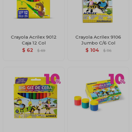
Crayola Acrilex 9012
Crayola Acrilex 9106
Caja 12 Col
Jumbo C/6 Col
$
62
$
104
$
69
$
116