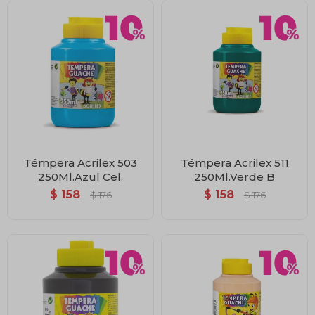
Témpera Acrilex 503
Témpera Acrilex 511
250Ml.Azul Cel.
250Ml.Verde B
$
158
$
158
$
176
$
176