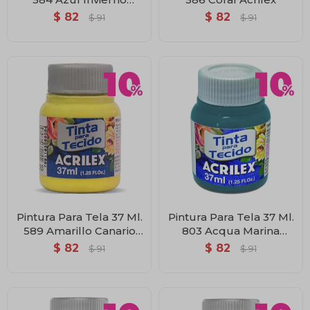
Acrilex
$
82
$
82
$
91
$
91
Pintura Para Tela 37 Ml.
Pintura Para Tela 37 Ml.
589 Amarillo Canario
803 Acqua Marina
Acrilex
Acrilex
$
82
$
82
$
91
$
91