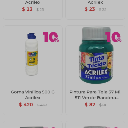
Acrilex
Acrilex
$
23
$
23
$
25
$
25
Goma Vinílica 500 G
Pintura Para Tela 37 Ml.
Acrilex
511 Verde Bandera
Acrilex
$
420
$
82
$
467
$
91