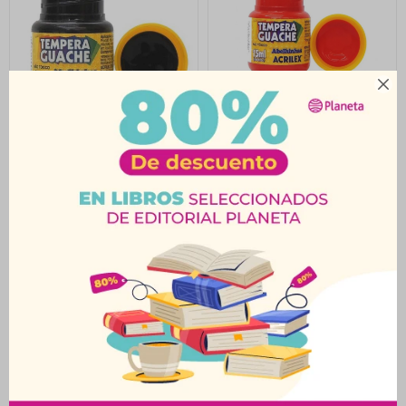

Témpera 15Ml Negro
Témpera 15Ml Rojo
Acrilex
Acrilex
$
23
$
23
$
25
$
25