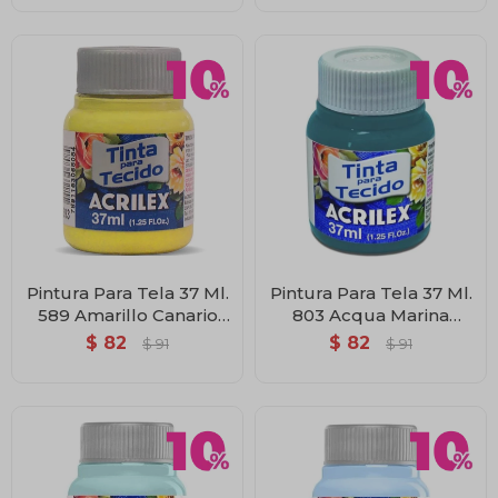
Pintura Para Tela 37 Ml.
Pintura Para Tela 37 Ml.
589 Amarillo Canario
803 Acqua Marina
Acrilex
Acrilex
$
82
$
82
$
91
$
91