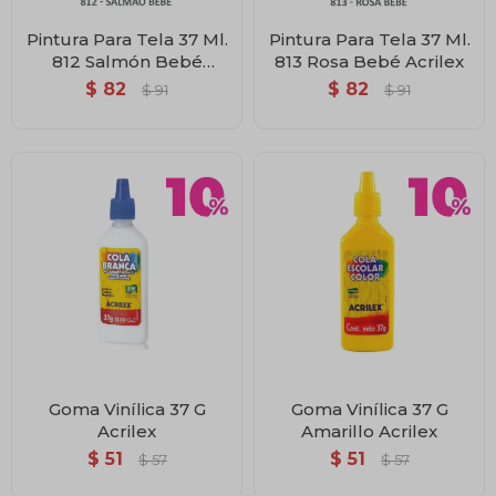
Pintura Para Tela 37 Ml.
Pintura Para Tela 37 Ml.
812 Salmón Bebé
813 Rosa Bebé Acrilex
Acrilex
$
82
$
82
$
91
$
91
Goma Vinílica 37 G
Goma Vinílica 37 G
Acrilex
Amarillo Acrilex
$
51
$
51
$
57
$
57