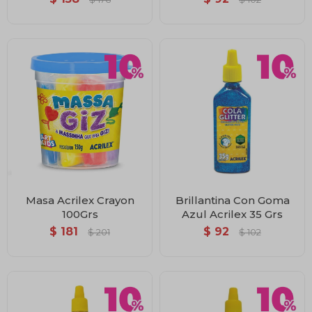
Masa Acrilex Crayon
Brillantina Con Goma
100Grs
Azul Acrilex 35 Grs
$
181
$
92
$
201
$
102