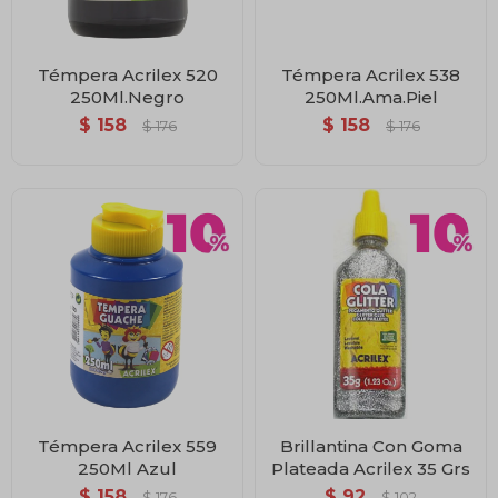
Témpera Acrilex 520
Témpera Acrilex 538
250Ml.Negro
250Ml.Ama.Piel
$
158
$
158
$
176
$
176
Témpera Acrilex 559
Brillantina Con Goma
250Ml Azul
Plateada Acrilex 35 Grs
$
158
$
92
$
176
$
102