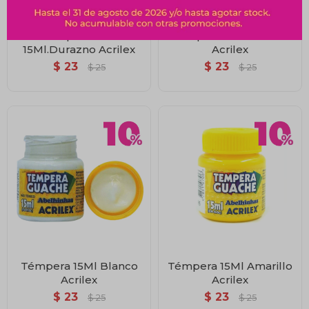
Témpera 538-
Témpera 15Ml Violeta
15Ml.Durazno Acrilex
Acrilex
$
23
$
23
$
25
$
25
Témpera 15Ml Blanco
Témpera 15Ml Amarillo
Acrilex
Acrilex
$
23
$
23
$
25
$
25