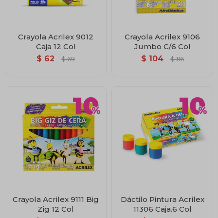
Crayola Acrilex 9012
Crayola Acrilex 9106
Caja 12 Col
Jumbo C/6 Col
$
62
$
104
$
69
$
116
Crayola Acrilex 9111 Big
Dáctilo Pintura Acrilex
Zig 12 Col
11306 Caja.6 Col