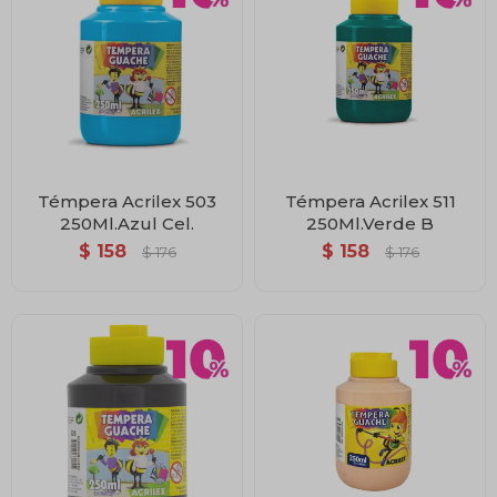
Témpera Acrilex 503
Témpera Acrilex 511
250Ml.Azul Cel.
250Ml.Verde B
$
158
$
158
$
176
$
176