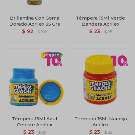
Brillantina Con Goma
Témpera 15Ml Verde
Dorado Acrilex 35 Grs
Bandera Acrilex
$
92
$
23
$
102
$
25
Témpera 15Ml Azul
Témpera 15Ml Naranja
Celeste Acrilex
Acrilex
$
23
$
23
$
25
$
25