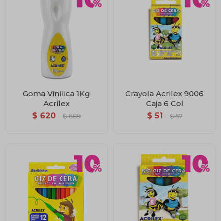
Goma Vinílica 1Kg
Crayola Acrilex 9006
Acrilex
Caja 6 Col
$
620
$
51
$
689
$
57