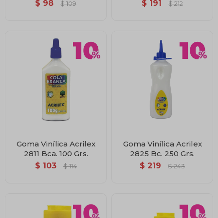
$
98
$
191
$
109
$
212
Goma Vinílica Acrilex
Goma Vinílica Acrilex
2811 Bca. 100 Grs.
2825 Bc. 250 Grs.
$
103
$
219
$
114
$
243