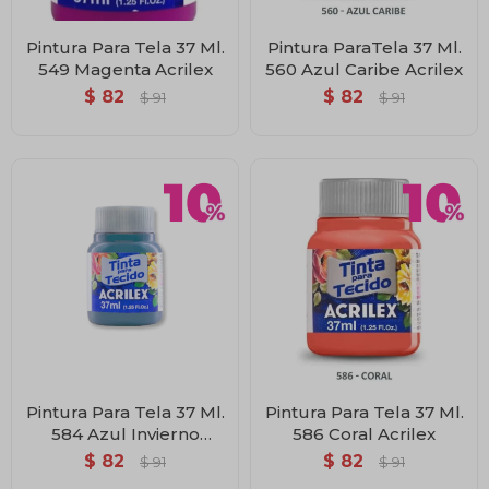
Pintura Para Tela 37 Ml.
Pintura ParaTela 37 Ml.
549 Magenta Acrilex
560 Azul Caribe Acrilex
$
82
$
82
$
91
$
91
Pintura Para Tela 37 Ml.
Pintura Para Tela 37 Ml.
584 Azul Invierno
586 Coral Acrilex
Acrilex
$
82
$
82
$
91
$
91