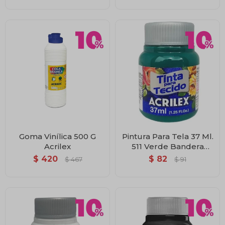
Goma Vinílica 500 G
Pintura Para Tela 37 Ml.
Acrilex
511 Verde Bandera
Acrilex
$
420
$
82
$
467
$
91