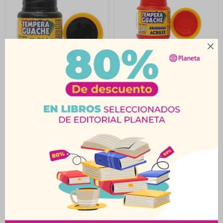

Témpera 15Ml Negro
Témpera 15Ml Rojo
Acrilex
Acrilex
$
23
$
23
$
25
$
25