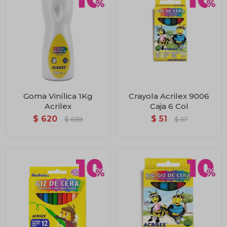
Goma Vinílica 1Kg
Crayola Acrilex 9006
Acrilex
Caja 6 Col
$
620
$
51
$
689
$
57