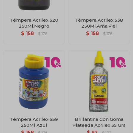
Témpera Acrilex 520
Témpera Acrilex 538
250Ml.Negro
250Ml.Ama.Piel
$
158
$
158
$
176
$
176
Témpera Acrilex 559
Brillantina Con Goma
250Ml Azul
Plateada Acrilex 35 Grs
$
158
$
92
$
176
$
102