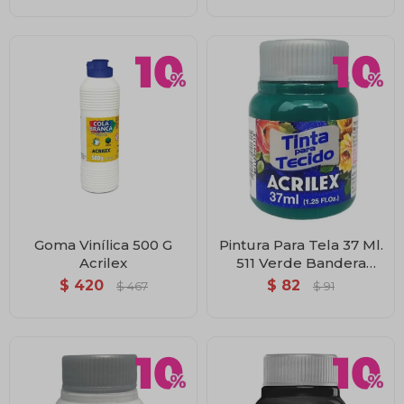
Goma Vinílica 500 G
Pintura Para Tela 37 Ml.
Acrilex
511 Verde Bandera
Acrilex
$
420
$
82
$
467
$
91