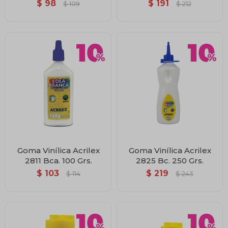
$
98
$
191
$
109
$
212
Goma Vinílica Acrilex
Goma Vinílica Acrilex
2811 Bca. 100 Grs.
2825 Bc. 250 Grs.
$
103
$
219
$
114
$
243