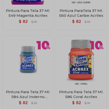
Pintura Para Tela 37 Ml.
Pintura ParaTela 37 Ml.
549 Magenta Acrilex
560 Azul Caribe Acrilex
$
82
$
82
$
91
$
91
Pintura Para Tela 37 Ml.
Pintura Para Tela 37 Ml.
584 Azul Invierno
586 Coral Acrilex
Acrilex
$
82
$
82
$
91
$
91