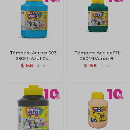
Témpera Acrilex 503
Témpera Acrilex 511
250Ml.Azul Cel.
250Ml.Verde B
$
158
$
158
$
176
$
176