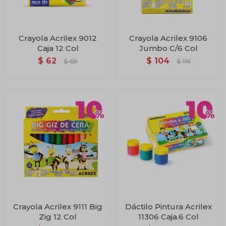
Crayola Acrilex 9012
Crayola Acrilex 9106
Caja 12 Col
Jumbo C/6 Col
$
62
$
104
$
69
$
116
Crayola Acrilex 9111 Big
Dáctilo Pintura Acrilex
Zig 12 Col
11306 Caja.6 Col