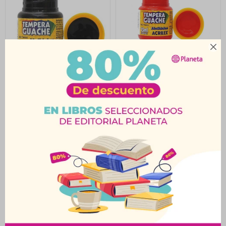

Témpera 15Ml Negro
Témpera 15Ml Rojo
Acrilex
Acrilex
$
23
$
23
$
25
$
25