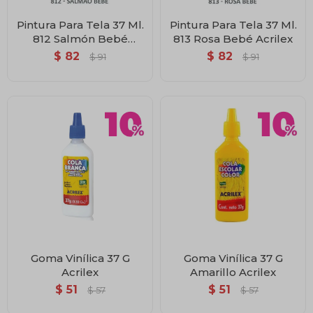
Pintura Para Tela 37 Ml.
Pintura Para Tela 37 Ml.
812 Salmón Bebé
813 Rosa Bebé Acrilex
Acrilex
$
82
$
82
$
91
$
91
Goma Vinílica 37 G
Goma Vinílica 37 G
Acrilex
Amarillo Acrilex
$
51
$
51
$
57
$
57