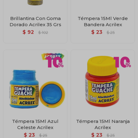
Brillantina Con Goma
Témpera 15Ml Verde
Dorado Acrilex 35 Grs
Bandera Acrilex
$
92
$
23
$
102
$
25
Témpera 15Ml Azul
Témpera 15Ml Naranja
Celeste Acrilex
Acrilex
$
23
$
23
$
25
$
25