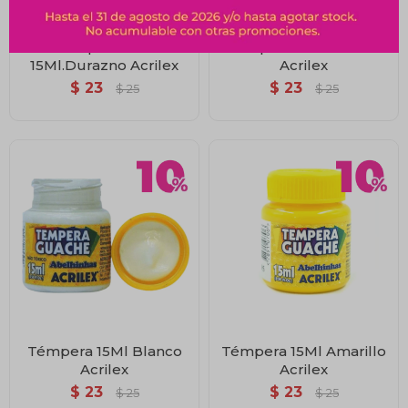
Témpera 538-
Témpera 15Ml Violeta
15Ml.Durazno Acrilex
Acrilex
$
23
$
23
$
25
$
25
Témpera 15Ml Blanco
Témpera 15Ml Amarillo
Acrilex
Acrilex
$
23
$
23
$
25
$
25