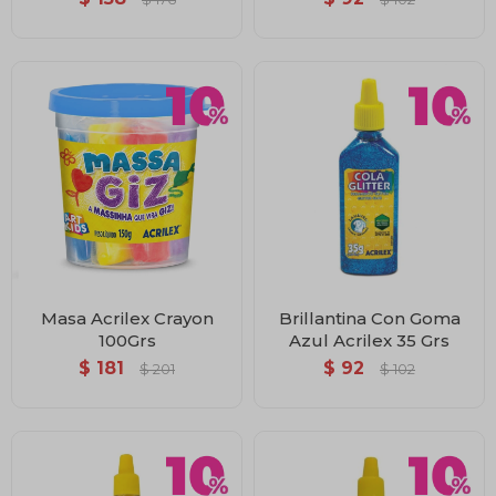
Masa Acrilex Crayon
Brillantina Con Goma
100Grs
Azul Acrilex 35 Grs
$
181
$
92
$
201
$
102