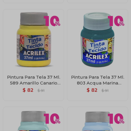
Pintura Para Tela 37 Ml.
Pintura Para Tela 37 Ml.
589 Amarillo Canario
803 Acqua Marina
Acrilex
Acrilex
$
82
$
82
$
91
$
91