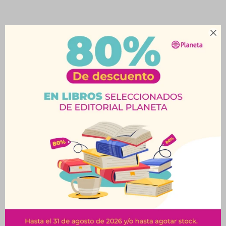

Productos que te pueden interesar
Acrílico Decorativo Ad
Acrílico Decorativo Ad
60 Ml Siena Natural
60 Ml Azul Ultramar
$
173
$
173
$
192
$
192