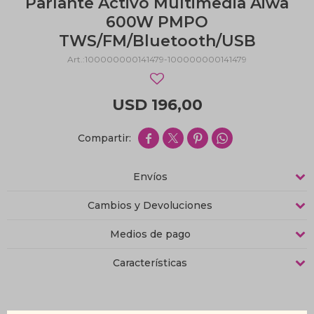
Parlante Activo Multimedia Aiwa
600W PMPO
TWS/FM/Bluetooth/USB
100000000141479-100000000141479
USD
196,00




Envíos
Cambios y Devoluciones
Medios de pago
Características