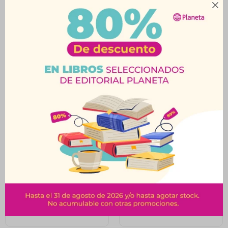

Productos que te pueden interesar
Parlante Bluetooth
Parlante Bluetooth
Usams BT 5.0 Negro
JBL Clip 4 Azul
$
1.620
$
3.879