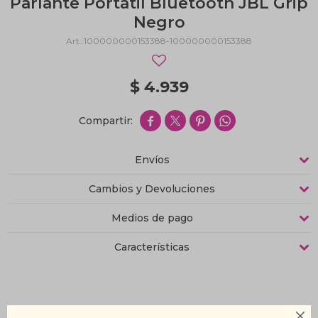
Parlante Portátil Bluetooth JBL Grip
Negro
100000000153388-100000000153388
$
4.939




Envíos
Cambios y Devoluciones
Medios de pago
Características
