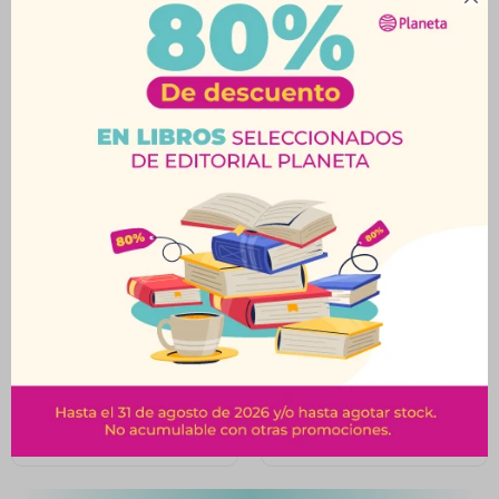
Productos que te pueden interesar
Parlante Bluetooth
Parlante Bluetooth
Usams BT 5.0 Negro
JBL Clip 4 Azul
$
1.620
$
3.879