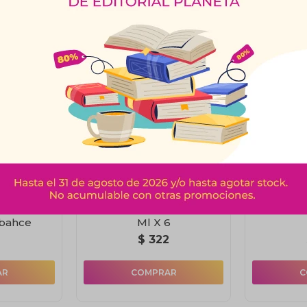
Productos que te pueden interesar
io 1000Cc
Vaso Cerveza Munich 300
Jarra
abahce
Ml X 6
2
$
322