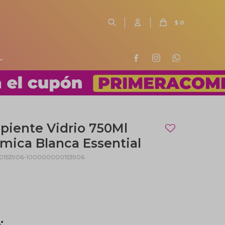
$
0
L



piente Vidrio 750Ml
mica Blanca Essential
0153906-100000000153906