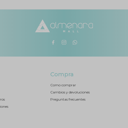



Compra
Como comprar
Cambios y devoluciones
ros
Preguntas frecuentes
iones