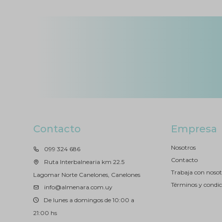
Contacto
Empresa
Nosotros
099 324 686
Contacto
Ruta Interbalnearia km 22.5
Trabaja con nosot
Lagomar Norte Canelones, Canelones
Términos y condic
info@almenara.com.uy
De lunes a domingos de 10:00 a
21:00 hs