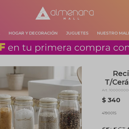
A
HOGAR Y DECORACIÓN
JUGUETES
NUESTRO MAL
Reci
T/Cerá
10000000
$
340
419001S