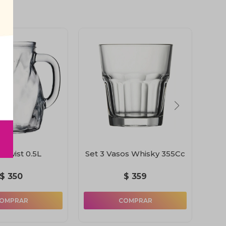
 Twist 0.5L
Set 3 Vasos Whisky 355Cc
Re
$
350
$
359