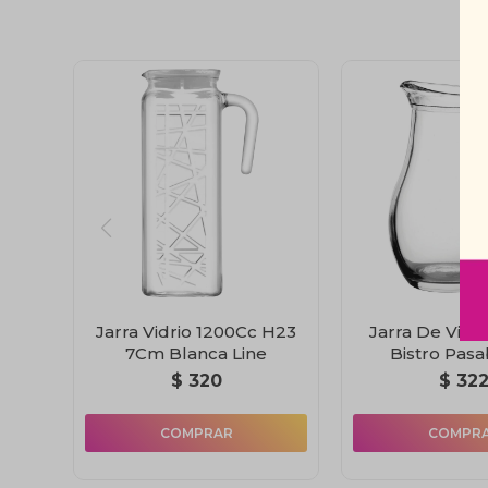
Jarra Vidrio 1200Cc H23
Jarra De Vidr
7Cm Blanca Line
Bistro Pas
$
320
$
32